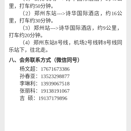
里，打车约
50
分钟。
（
2
）郑州东站
--->
诗华国际酒店，约
16
公
里，打车约
30
分钟。
（
3
）郑州站
--->
诗华国际酒店，约
9
公里，
打车约
20
分钟。
（
4
）郑州东站
8
号线，机场
2
号线转
8
号线同
乐站下，往北走。
八、会务联系方式（微信同号）
杨文超：
17671673386
孙春亚：
13523298877
李琳利：
13939067518
张丽科：
19138191067
吉 硕：
19137179896