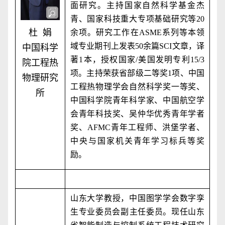
面研究。主持国家自然科学基金杰
青、国家科技重大专项基础研究等
20
杜 娟
余项。研究工作在
ASME
系列等本领
域专业期刊上发表
50
余篇
SCI
文章，译
中国科学
著
1
本，授权国家
/
美国发明专利
15/3
院工程热
项。主持荣获省部级二等奖
1
项、中国
物理研究
工程热物理学会自然科学奖一等奖、
所
中国科学院青年科学家、中国航空学
会青年科技奖、吴仲华优秀青年学者
奖、
AFMC
青年工程师、洪堡学者、
中央与国家机关青年学习标兵等奖
励。
山东大学教授，中国图学学会数字孪
生专业委员会副‌主任委员。现任山东