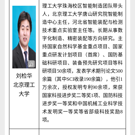
理工大学珠海校区智能制造团队带头
人，北京理工大学唐山研究院智能制
造中心主任，河北省智能装配与检测
技术重点实验室主任等。长期从事数
字化制造、精密装配等方向研究。主
持国家自然科学基金重点项目、国家
重点研发计划项目（首席）、国防基
础科研项目、装备预先研究项目等科
研项目
50
余项，发表学术期刊论文
500
刘检华
余篇（其中
SCI
收录
190
余篇），他引
1
北京理工
万余次，授权发明专利
90
余项，荣获
大学
国家科技进步奖二等奖
1
项、国防科技
进步奖一等奖和中国机械工业科学技
术发明奖一等奖等省部级科技奖励
8
项。