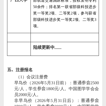
部轨道交通国际标准，授权发明专利
50
余件；排名第一获省部级科技进步
奖一等奖
2
项、二等奖
2
项，参与获省
部级科技进步奖一等奖
2
项、二等奖
3
项。
陆续更新中
......
五、
注册报名
（
1
）会议注册费
早鸟价（
202
6
年
5
月
31
日前）：
普通参会
2500
元
/
人，学生
参会
1800
元
/
人。中国图学学会会
员
2000
元
/
人。
非早鸟价（
202
6
年
5
月
31
日后）：
普通参会