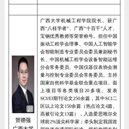
广西大学机械工程学院院长。获广
西“八桂学者”、广西“十百千”人才、
宝钢优秀教师等荣誉称号。担任中国
振动工程学会理事、中国人工智能学
会智能制造专业委员会委员兼副秘书
长、中国机械工程学会设备智能运维
分会常务委员、中国仪器仪表协会测
量与控制专业委员会常务委员。主持
国家自然科学基金联合重点项目、面
上项目等各类项目
20
多项。发表
SCI/EI
期刊论文
250
余篇，其中
SCI
二
区以上论文
150
余篇（热点论文
4
篇、
高被引论文
13
篇），入选爱思唯尔全
贺德强
球前
2%
顶尖科学家；牵头制定我国首
广西大学