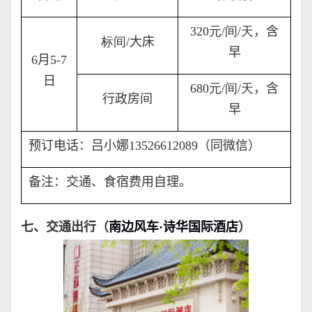
320
元
/
间
/
天
，
含
标间
/
大床
早
6
月
5-7
日
680
元
/
间
/
天
，
含
行政房间
早
预订电话：吕小娜
13526612089
（同微信）
备注：交通、食宿费用自理。
七、交通出行（
南边风车
·
诗华国际酒店
）