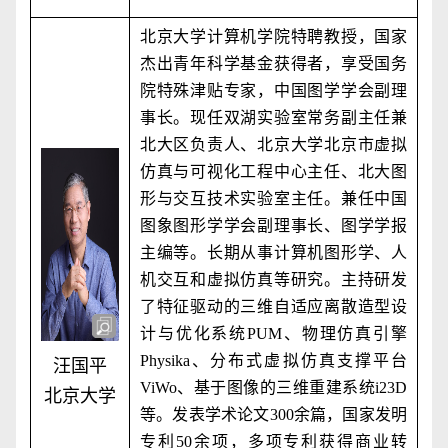
北京大学计算机学院特聘教授，国家
杰出青年科学基金获得者，享受国务
院特殊津贴专家，中国图学学会副理
事长。现任双湖实验室常务副主任兼
北大区负责人、北京大学北京市虚拟
仿真与可视化工程中心主任、北大图
形与交互技术实验室主任。兼任中国
图象图形学学会副理事长、图学学报
主编等。长期从事计算机图形学、人
机交互和虚拟仿真等研究。主持研发
了特征驱动的三维自适应离散造型设
计与优化系统
PUM
、物理仿真引擎
Physika
、分布式虚拟仿真支撑平台
汪国平
ViWo
、基于图像的三维重建系统
i23D
北京大学
等。发表学术论文
300
余篇，国家发明
专利
50
余项，多项专利获得商业转