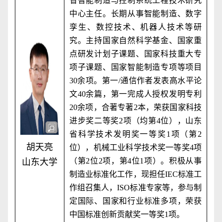
省智能制造与控制系统工程技术研究
中心主任。长期从事智能制造、数字
孪生、数控技术、机器人技术等研
究。主持国家自然科学基金、国家重
点研发计划子课题、国家科技重大专
项子课题、国家智能制造专项等项目
30
余项。第一
/
通信作者发表高水平论
文
40
余篇，第一完成人授权发明专利
20
余项，合著专著
2
本，荣获国家科技
进步奖二等奖
2
项（均第
4
位），山东
省科学技术发明奖一等奖
1
项（第
2
胡天亮
位），机械工业科学技术奖一等奖
4
项
（第
2
位
2
项，第
4
位
1
项）。积极从事
山东大学
制造业标准化工作，现担任
IEC
标准工
作组召集人，
ISO
标准专家等，参与制
定国际、国家和行业标准多项，荣获
中国标准创新贡献奖一等奖
1
项。