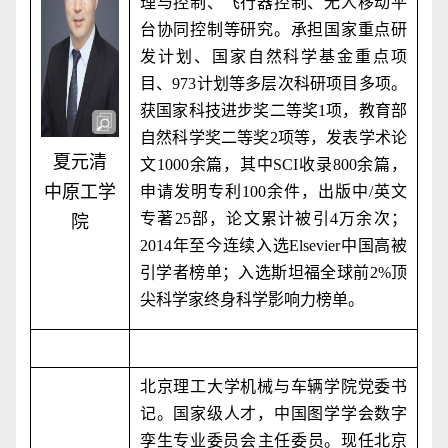
理与控制、飞行器控制、无人移动平
台协同控制等研究。承担国家重点研
发计划、国家自然科学基金重点项
目、
973
计划等多层次科研项目多项。
获国家科技进步奖二等奖
1
项，教育部
自然科学奖二等奖
2
项等，发表学术论
夏元清
文
1000
余篇，其中
SCI
收录
800
余篇，
中原工学
申请发明专利
100
余件，出版中
/
英文
专著
25
部，论文累计被引
4
万余次；
院
2014
年至今连续入选
Elsevier
中国高被
引学者榜单；入选斯坦福全球前
2%
顶
尖科学家终身科学影响力榜单。
北京理工大学机械与车辆学院党委书
记。国家级人才，中国图学学会数字
孪生专业委员会‌主任委员。现任北京