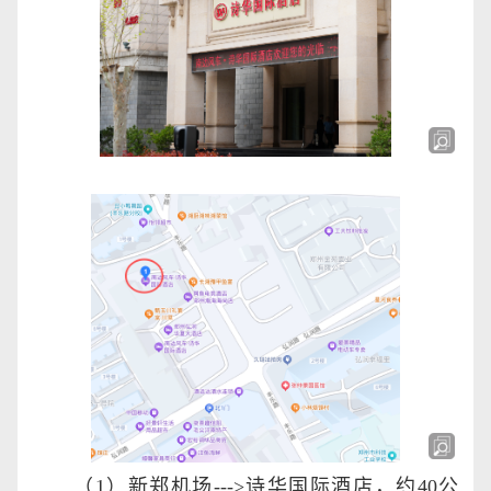
（
1
）新郑机场
--->
诗华国际酒店，约
40
公