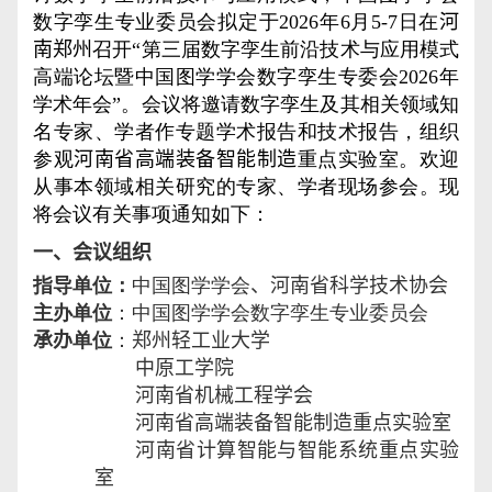
数字孪生专业委员会拟定于
202
6
年
6
月
5
-
7
日在
河
南郑州
召开“第三届数字孪生前沿技术与应用模式
高端论坛暨中国图学学会数字孪生专委
会
202
6
年
学术年会”。会议将邀请数字孪生及其相关领域知
名专家、学者作专题学术报告和技术报告，组织
参观
河南省高端装备智能制造
重点实验室。欢迎
从事本领域相关研究的专家、学者现场参会。现
将会议有关事项通知如下：
一、会议组织
指导单位：
中国图学学会
、
河南省科学技术协会
主办单位
：中国图学学会数字孪生专业委员会
承办
单位
：
郑州轻工业大学
中原工学院
河南省机械工程学会
河南省高端装备智能制造重点实验室
河南省计算智能与智能系统重点实验
室