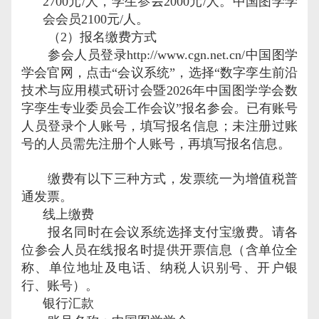
2700
元
/
人，学生
参会
2000
元
/
人。中国图学学
会会员
2100
元
/
人。
（
2
）报名缴费方式
参会人员登录
http://www.cgn.net.cn/
中国图学
学会官网，点击
“
会议系统
”
，选择
“
数字孪生前沿
技术与应用模式研讨会暨
2026
年中国图学学会数
字孪生专业委员会工作会议
”
报名参会。已有账号
人员登录个人账号，填写报名信息；未注册过账
号的人员需先注册个人账号，再填写报名信息。
缴费有以下三种方式，发票统一为增值税普
通发票。
线上缴费
报名同时在会议系统选择支付宝缴费。请各
位参会人员在线报名时提供开票信息（含单位全
称、单位地址及电话、纳税人识别号、开户银
行、账号）。
银行汇款