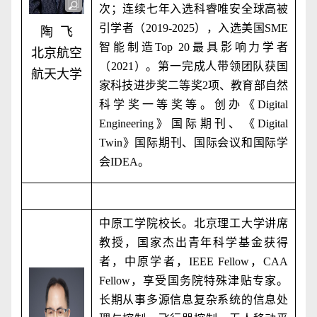
次；连续七年入选科睿唯安全球高被
引学者（
2019-2025
），入选美国
SME
陶 飞
智能制造
Top 20
最具影响力学者
北京航空
（
2021
）。第一完成人带领团队获国
航天大学
家科技进步奖二等奖
2
项、教育部自然
科学奖一等奖等。创办《
Digital
Engineering
》国际期刊、《
Digital
Twin
》国际期刊、国际会议和国际学
会
IDEA
。
中原工学院校长。北京理工大学讲席
教授，国家杰出青年科学基金获得
者，中原学者，
IEEE Fellow
，
CAA
Fellow
，享受国务院特殊津贴专家。
长期从事多源信息复杂系统的信息处