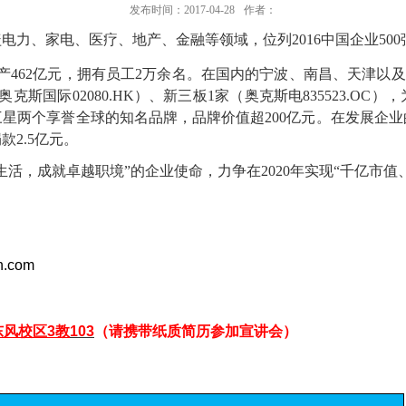
发布时间：2017-04-28
作者：
盖电力、家电、医疗、地产、金融等领域，位列
2016
中国企业
500
产
462
亿元，拥有员工
2
万余名。在国内的宁波、南昌、天津以及
奥克斯国际
02080.HK
）、新三板
1
家（奥克斯电
835523.OC
），
三星两个享誉全球的知名品牌，品牌价值超
200
亿元。在发展企业
捐款
2.5
亿元。
生活，成就卓越职境”的企业使命，力争在
2020
年实现“千亿市值
in.com
东风校区
3教
103
（请携带纸质简历参加宣讲会）