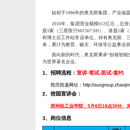
始创于
1986
年的奥克斯集团，产业涵
2016
年，集团营业规模
612
亿元，总资
股
1
家（三星医疗
601567.SH
）、港股
1
家（
和博士后工作站常设单位。持有奥克斯、
来，累计为教育、赈灾、环保等公益事业
面向新的时代，奥克斯秉承“创领智能
为世界著名企业。
1
、
招
聘流程：
宣讲
-笔试
-面试
-签约
简历投递网址：
http://auxgroup.zhaop
2
、校园宣讲会：
郑州轻工业学院，
5月
6日
18点
30分、
3
、岗位信息
招聘人