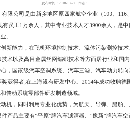
发布时间：2018-10-22
作者：
）有限公司是由新乡地区原四家航空企业（
103
、
116
现有员工
1
万余人，其中专业技术人才
3900
余人，是中
企业。
术创新能力，在飞机环境控制技术、流体污染测控技术
却技术以及高目金属丝网编织技术等方面居行业和国内
中心，国家级汽车空调系统、汽车三滤、汽车动力转向
等奖获得者
,
在上海设有研发中心。
2014
年成功收购德
机和传动系统零部件研发制造领域。
发动机，同时利用专业化优势，为航天、导弹、船舶、
件产品主要有“平原”牌汽车滤清器、“豫新”牌汽车