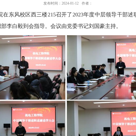
发布时间：2024-01-12
作者：
院在东风校区西三楼
215
召开了
2023
年度中层领导干部述
织部李白毅到会指导。会议由党委书记刘国豪主持。