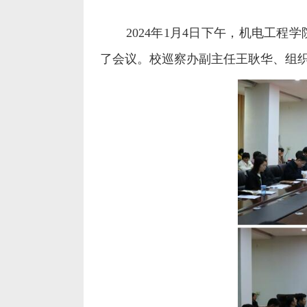
2024
年
1
月
4
日下午，机电工程学
了会议。校巡察办副主任王耿华、组