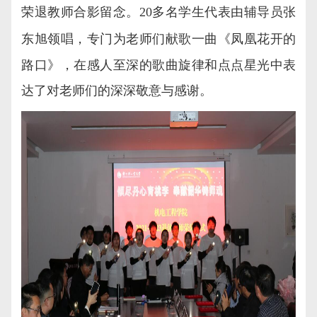
荣退教师合影留念。
20
多名学生代表由辅导员张
东旭领唱，专门为老师们献歌一曲《
凤凰花开的
路口
》，
在感人至深的歌曲旋律和点点星光中表
达了对老师们的深深敬意与感谢。