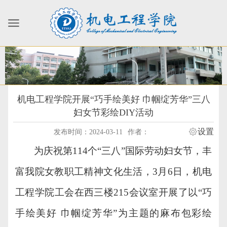
机电工程学院开展“巧手绘美好 巾帼绽芳华”三八
妇女节彩绘DIY活动
设置
发布时间：2024-03-11
作者：
为庆祝
第
114个
“三八”国际劳动妇女节，丰
富
我院
女教职工精神文化生活，
3月
6
日，
机电
工程学院工会在西三楼
215会议室开展了以“巧
手绘美好 巾帼绽芳华”为主题的麻布包彩绘