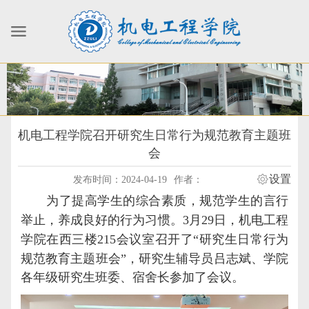
机电工程学院召开研究生日常行为规范教育主题班
会
设置
发布时间：2024-04-19
作者：
为了提高学生的综合素质，规范学生的言行
举止，养成良好的行为习惯
。
3
月
29
日
，
机电工程
学院
在西三
楼
215
会议室召开
了
“研究生日常行为
规范教育主题班会”
，
研究生辅导员吕志斌
、
学院
各年级研究生
班委、宿舍长
参加了
会议。