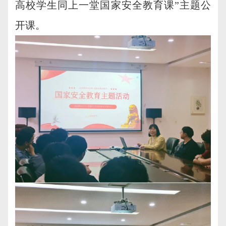
高校学生同上一堂国家安全教育课”主题公
开课。