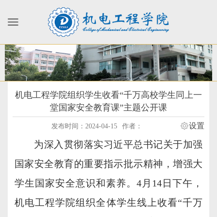
机电工程学院组织学生收看“千万高校学生同上一
堂国家安全教育课”主题公开课
设置
发布时间：2024-04-15
作者：
为深入贯彻落实习近平总书记关于加强
国家安全教育的重要指示批示精神，增强大
学生国家安全意识和素养。4月14日下午，
机电工程学院组织全体学生线上收看“千万