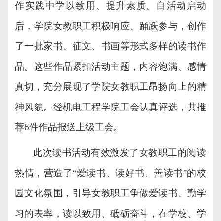
作实践中
学
以致用、提升素质。
自活动启动
后，学院
女教职工积极响应、踊跃参与
，
创作
了
一批家书、征文、书画等形式多样的读书作
品。
这些作品紧扣活动主题，内容饱满
、
感情
真切，充分展现
了学院女教职工昂扬向上的精
神风貌。
经机电工程学院工会认真
评选
，
共推
荐
6件作品报送上级工会。
此次读书活动有效激发了女教职工的阅读
热情，营造了
“爱读书、读好书、善读书”的校
园文化氛围，引导女教职工争做爱读书、勤学
习的表率，读以致用、砥砺奋斗，在学校、学