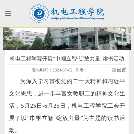
机电工程学院开展“巾帼立智·绽放力量”读书活动
设置
发布时间：2024-07-02
作者：
为深入学习贯彻党的二十大精神和习近平
文化思想，进一步丰富女教职工的精神文化生
活
，
5月25日
-
6月2
5
日，
机电工程学院工会
开
展了以
“巾帼立智
·
绽放力量
”为主题的
读书
活
动
。