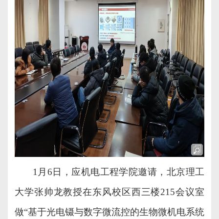
1
月
6
日，
应机电工程学院邀请，北京理工
大学张帅龙教授在东风校区西三楼
2
15
会议室
做
“基于光电镊与数字微流控的生物微机电系统