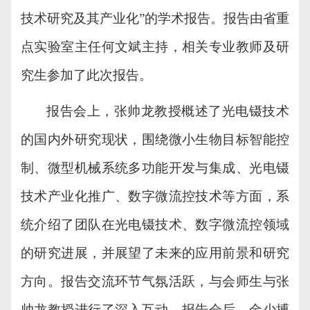
技术研究及其产业化”的学术报告。报告由省重
点实验室主任
何文斌
主持，相关专业教师及研
究生参加了此次报告。
报告会上
，
张帅龙教授
概述了
光电镊技术
的
国内外
研究现状，
围绕微小生物目标智能控
制、微型机械系统多功能开发与集成、光电镊
技术产业化推广、数字微流控技术等方面，系
统
介绍了团队在
光电镊技术、数字微流控领域
的研究进展
，并展望了
未来
的应用前景和研究
方向
。报告交流环节气氛活跃，
与
会师生与
张
帅龙
教授进行了深入互动。报告
会后
，
金少搏