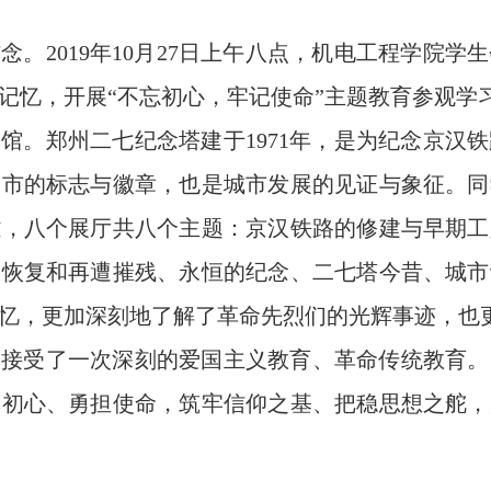
信念。
2019
年
10
月
27
日上午八点，机电工程学院学生
记忆，开展“不忘初心，牢记使命”主题教育参观学
念馆。郑州二七纪念塔建于
1971
年，是为纪念京汉铁
州市的标志与徽章，也是城市发展的见证与象征。同
雕，八个展厅共八个主题：京汉铁路的修建与早期工
的恢复和再遭摧残、永恒的纪念、二七塔今昔、城市
忆，更加深刻地了解了革命先烈们的光辉事迹，也
们接受了一次深刻的爱国主义教育、革命传统教育。
记初心、勇担使命，筑牢信仰之基、把稳思想之舵，