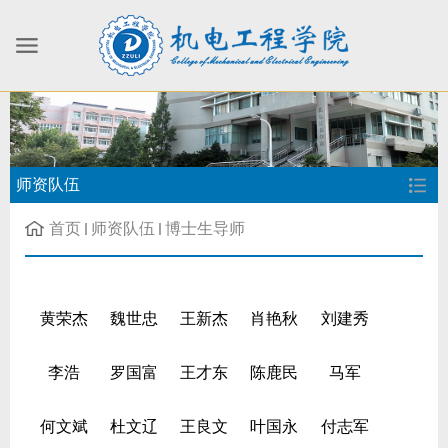
师资队伍
首页
师资队伍
博士生导师
黄荣杰
魏世忠
王新杰
肖艳秋
刘建秀
李浩
罗国富
王才东
陈鹿民
马军
何文斌
杜文辽
王良文
叶国永
付志军