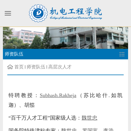
师资队伍
首页
师资队伍
高层次人才
特聘教授：
Subhash.Rakheja
（苏比哈什.如凯
迦）、胡笳
“百千万人才工程”国家级人选：
魏世忠
国务院特殊津贴专家：
魏世忠
、
罗国富
、
李浩