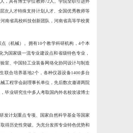
7
人，具有博士学位教师
72
人。学院全职引进外
层次人才特殊支持计划人才、全国优秀教师等
个河南省高校科技创新团队，河南省高等学校黄
权点（机械）。拥有
10
个教学科研机构，
4
个本
化为国家级一流专业建设点和省级特色专业，
实验室、中国轻工业装备网络化协同设计与制造
生联合培养基地
2
个，各种仪器设备
1400
多台
机械工程学会副理事长单位，先后数次邀请两院
议，毕业研究生中多人考取国内外名校攻读博士
研发计划重点专项、国家自然科学基金等国家
，取得历史性突破。为充分发挥专业特色优势和