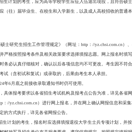
生招生计划的考生，应为高等学校学生应征入伍退出现役，且符合硕士
应（往）届毕业生、在校生和入学新生，以及成人高校招收的普通
国硕士研究生招生工作管理规定》（网址：
http
：
//yz.chsi.com.cn
）、
并严格按照报考条件及相关政策要求选择填报志愿。网上报名时填
时务必认真仔细核对，确认以后各项信息均不可更改。考生因不符
考试（含初试和复试）或录取的，后果由考生本人承担。
24
年
6
月底之前接收录取通知书时仍可使用。
，具体报考要求以各省招生考试机构及报考点公告为准，详见各省
tp
：
//yz.chsi.com.cn
）进行网上报名，并在网上确认网报信息和采集
定的方式执行，详见各省网报公告。
生招生计划的考生，报名时应选择填报退役大学生士兵专项计划，并
解解放军及招生单位有关报考要求，遵守保密规定，按照规定填报