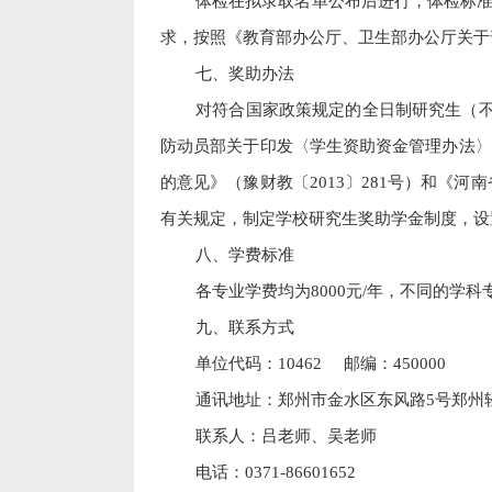
体检在拟录取名单公布后进行，体检标准
求，按照《教育部办公厅、卫生部办公厅关于
七、奖助办法
对符合国家政策规定的全日制研究生（
防动员部关于印发〈学生资助资金管理办法〉
的意见》（豫财教〔
2013
〕
281
号）和《河南
有关规定，制定学校研究生奖助学金制度，设
八、学费标准
各专业学费均为
8000
元
/
年，不同的学科
九、联系方式
单位代码：
10462
邮编：
450000
通讯地址：郑州市金水区东风路
5
号郑州
联系人：吕老师、吴老师
电话：
0371-86601652