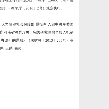
生体检工作指导意见》（教学〔
2003
〕
3
号）要
知》（教学厅〔
2010
〕
2
号）规定执行。
 人力资源社会保障部 退役军 人部中央军委国
委 河南省教育厅关于完善研究生教育投入机制
行办法〉的通知》（豫财教〔
2013
〕
283
号）等
内“三助”岗位。