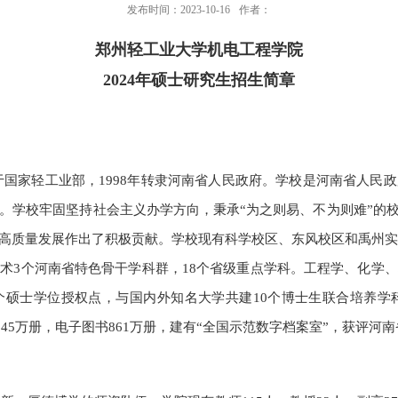
发布时间：2023-10-16
作者：
郑州轻工业大学机电工程学院
2024
年硕士研究生招生简章
于国家轻工业部，
1998
年转隶河南省人民政府。学校是河南省人民政
。学校牢固坚持社会主义办学方向，秉承“为之则易、不为则难”的校
高质量发展作出了积极贡献。学校现有科学校区、东风校区和禹州实
技术
3
个河南省特色骨干学科群，
18
个省级重点学科。工程学、化学、
个硕士学位授权点，与国内外知名大学共建
10
个博士生联合培养学
245
万册，电子图书
861
万册，建有“全国示范数字档案室”，获评河