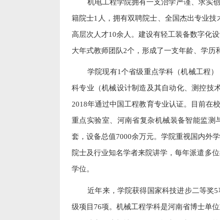
机电工程学院拥有一支治学严谨、求实创
籍院士
1
人，拥有双聘院士、全国杰出专业技
高层次人才
10
余人。建设有轻工装备数字化设
大年式教师团队
2
个，形成了一支年龄、学历
学院现有
1
个省级重点学科（机械工程）
科专业（机械设计制造及其自动化、测控技
2018
年通过中国工程教育专业认证。目前在
重点实验室、河南省复杂机械装备智能监测
套，设备总值
7000
余万元。学院重视国内外学
院士及行业知名学者来院讲学，每年派遣多位
学位。
近年来，学院获得国家科技进步二等奖
5
级项目
76
项。机械工程学科是河南省博士单位