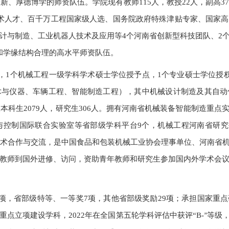
新、厚德博学的师资队伍。学院现有教师
115
人，教授
22
人，副高
3
术人才、百千万工程国家级人选、国务院政府特殊津贴专家、国家高
计与制造、工业机器人技术及应用等
4
个河南省创新型科技团队、
2
和学缘结构合理的高水平师资队伍。
，
1
个机械工程一级学科学术硕士学位授予点，
1
个专业硕士学位授
术与仪器、车辆工程、智能制造工程），其中机械设计制造及其自动
校本科生
2079
人，研究生
306
人。拥有河南省机械装备智能制造重点
与控制国际联合实验室等省部级学科平台
9
个，机械工程河南省研究
术合作与交流，是中国食品和包装机械工业协会理事单位、河南省
教师到国外进修、访问，资助青年教师和研究生参加国内外学术会
项，省部级特等、一等奖
7
项，其他省部级奖励
29
项；承担国家重点
重点立项建设学科，
2022
年在全国第五轮学科评估中获评“
B-
等级
”