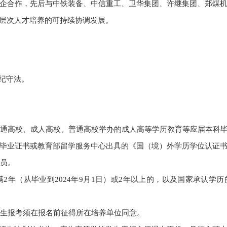
企合作，先后与中铁装备、中信重工、卫华集团、许继集团、郑煤
层次人才培养的可持续协调发展。
纪守法。
通高校、成人高校、普通高校举办的成人高等学历教育等应届本科
毕业证书或教育部留学服务中心出具的《国（境）外学历学位认证
员。
满
2
年（从毕业到
2024
年
9
月
1
日）或
2
年以上的，以及国家承认学历
生报考须在报名前征得所在培养单位同意。