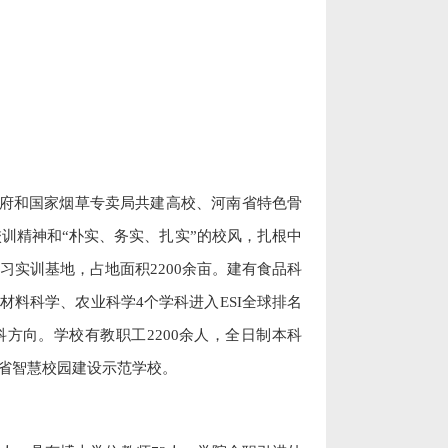
府和国家烟草专卖局共建高校、河南省特色骨
训精神和“朴实、务实、扎实”的校风，扎根中
习实训基地，占地面积
2200
余亩。建有食品科
材料科学、农业科学
4
个学科进入
ESI
全球排名
科方向。学校有教职工
2200
余人，全日制本科
南省智慧校园建设示范学校。