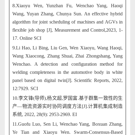
8.Xiaoyu Wen, Yunzhan Fu, Wenchao Yang, Haoqi
Wang, Yuyan Zhang, Chunya Sun. An effective hybrid
algorithm for joint scheduling of machines and AGVs in
flexible job shop [J], Measurement and Control,2023, 1-
17. Online SCI
9.Li Hao, Li Bing, Liu Gen, Wen Xiaoyu, Wang Haoqi,
Wang Xiaocong, Zhang Shuai, Zhai Zhongshang, Yang
Wenchao. A detection and configuration method for
welding completeness in the automotive body in white
panel based on digital twin[J]. Scientific Reports, 2022,
12:7929. SCI
10.
李文锋
(
导师
),
杨文超
,
罗国富
.
基于群集一致性的生
产—物流资源实时协同调度方法
[J].
计算机集成制造
系统
, 2022, 28(9): 2953-2969. EI
11.Guofu Luo, Sen Li, Wenchao Yang, Boxuan Zhang,
Ye Tian and Xiaoyu Wen. Swarm-Consensus-Based