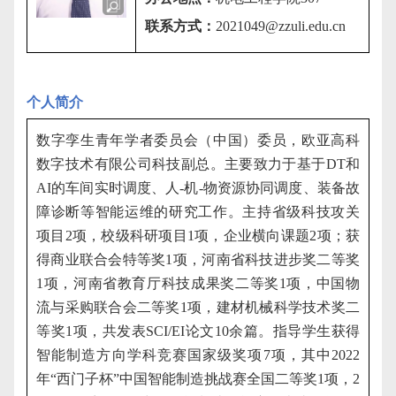
联系方式：
2021049@zzuli.edu.cn
个人简介
数字孪生青年学者委员会（中国）委员，欧亚高科
数字技术有限公司科技副总。主要致力于基于
DT
和
AI
的车间实时调度、人
-
机
-
物资源协同调度、装备故
障诊断等智能运维的研究工作。主持省级科技攻关
项目
2
项，校级科研项目
1
项，企业横向课题
2
项；获
得商业联合会特等奖
1
项，河南省科技进步奖二等奖
1
项，河南省教育厅科技成果奖二等奖
1
项，中国物
流与采购联合会二等奖
1
项，建材机械科学技术奖二
等奖
1
项，共发表
SCI/EI
论文
10
余篇。指导学生获得
智能制造方向学科竞赛国家级奖项
7
项，其中
2022
年“西门子杯”中国智能制造挑战赛全国二等奖
1
项，
2