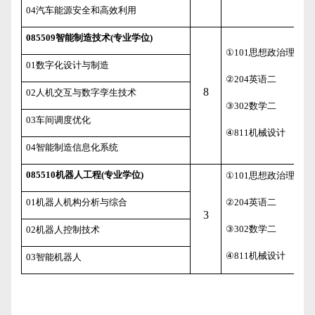
04
汽车能源安全和高效利用
085509
智能制造技术
(
专业学位
)
①
101
思想政治理论
01
数字化设计与制造
②
204
英语二
8
02
人机交互与数字孪生技术
③
302
数学二
03
车间调度优化
④
811
机械设计
04
智能制造信息化系统
085510
机器人工程
(
专业学位
)
①
101
思想政治理论
01
机器人机构分析与综合
②
204
英语二
3
③
302
数学二
02
机器人控制技术
④
811
机械设计
03
智能机器人