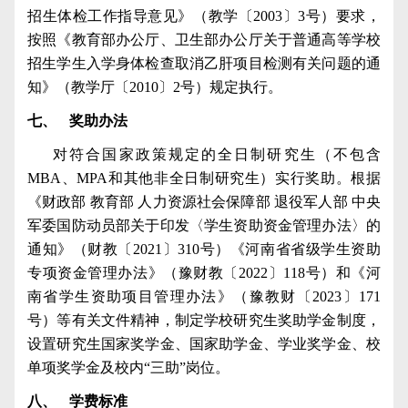
招生体检工作指导意见》（教学〔
2003
〕
3
号）要求，
按照《教育部办公厅、卫生部办公厅关于普通高等学校
招生学生入学身体检查取消乙肝项目检测有关问题的通
知》（教学厅〔
2010
〕
2
号）规定执行。
七、
奖助办法
对符合国家政策规定的全日制研究生（不包含
MBA
、
MPA
和其他非全日制研究生）实行奖助。根据
《财政部 教育部 人力资源社会保障部 退役军人部 中央
军委国防动员部关于印发〈学生资助资金管理办法〉的
通知》（财教〔
2021
〕
310
号）《河南省省级学生资助
专项资金管理办法》（豫财教〔
2022
〕
118
号）和《河
南省学生资助项目管理办法》（豫教财〔
2023
〕
171
号）等有关文件精神，制定学校研究生奖助学金制度，
设置研究生国家奖学金、国家助学金、学业奖学金、校
单项奖学金及校内“三助”岗位。
八、
学费标准