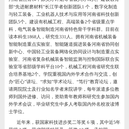
部“先进耐磨材料”长江学者创新团队
1
个，数字化制造
与轻工装备、工业机器人技术与应用等河南省科技创新
团队
5
个。建设有机械工程、高端装备
2
个省级重点学
科，电气装备智能制造河南省特色骨干学科群。目前在
读本科生
1868
人，研究生
331
人。拥有河南省机械装备
智能制造重点实验室、智能隧道掘进装备河南省协同创
新中心、中国轻工业装备网络化协同设计与制造重点实
验室、河南省复杂机械装备智能监测与控制国际联合实
验室等省部级学科平台
10
个，机械工程河南省研究生联
合培养基地
2
个。学院重视国内外学术合作与交流，创
办“匠心”讲坛、“求知”学术论坛、“笃行”教育论坛，邀
请两院院士及行业知名学者来院讲学，每年派遣多位教
师到国外进修、访问，资助青年教师和研究生参加国内
外学术会议，毕业研究生中多人考取国内外名校攻读博
士学位。
近年来，获国家科技进步奖二等奖
6
项，其中近
5
年