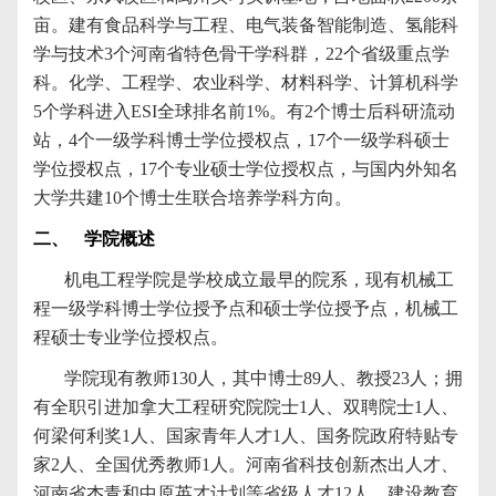
亩。建有食品科学与工程、电气装备智能制造、氢能科
学与技术
3
个河南省特色骨干学科群，
22
个省级重点学
科。化学、工程学、农业科学、材料科学、计算机科学
5
个学科进入
ESI
全球排名前
1%
。有
2
个博士后科研流动
站，
4
个一级学科博士学位授权点，
17
个一级学科硕士
学位授权点，
17
个专业硕士学位授权点，与国内外知名
大学共建
10
个博士生联合培养学科方向。
二、
学院概述
机电工程学院是学校成立最早的院系，现有机械工
程一级学科博士学位授予点和硕士学位授予点，机械工
程硕士专业学位授权点。
学院现有教师
130
人，其中博士
89
人、教授
23
人；拥
有全职引进加拿大工程研究院院士
1
人、双聘院士
1
人、
何梁何利奖
1
人、国家青年人才
1
人、国务院政府特贴专
家
2
人、全国优秀教师
1
人。河南省科技创新杰出人才、
河南省杰青和中原英才计划等省级人才
12
人。建设教育