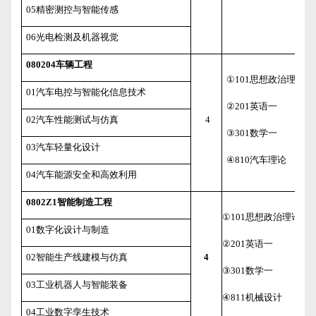
05
精密测控与智能传感
06
光电检测及机器视觉
080204
车辆工程
①
101
思想政治理论
01
汽车电控与智能化信息技术
②
201
英语一
02
汽车性能测试与仿真
4
③
301
数学一
03
汽车轻量化设计
④
810
汽车理论
04
汽车能源安全和高效利用
0802Z1
智能制造工程
①
101
思想政治理论
01
数字化设计与制造
②
201
英语一
02
智能生产线建模与仿真
4
③
301
数学一
03
工业机器人与智能装备
④
811
机械设计
04
工业数字孪生技术