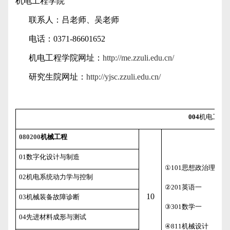
机电工程学院
联系人：吕老师、吴老师
电话：
0371-86601652
机电工程学院网址：
http://me.zzuli.edu.cn/
研究生院网址：
http://yjsc.zzuli.edu.cn/
004
机电工程
080200
机械工程
01
数字化设计与制造
①
101
思想政治理论
02
机电系统动力学与控制
②
201
英语一
10
03
机械装备故障诊断
③
301
数学一
04
先进材料成形与测试
④
811
机械设计