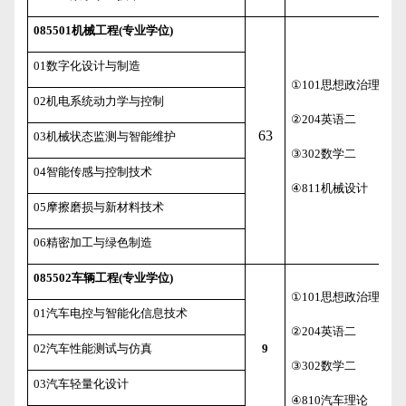
085501
机械工程
(
专业学位
)
01
数字化设计与制造
①
101
思想政治理论
02
机电系统动力学与控制
②
204
英语二
63
03
机械状态监测与智能维护
③
302
数学二
04
智能传感与控制技术
④
811
机械设计
05
摩擦磨损与新材料技术
06
精密加工与绿色制造
085502
车辆工程
(
专业学位
)
①
101
思想政治理论
01
汽车电控与智能化信息技术
②
204
英语二
02
汽车性能测试与仿真
9
③
302
数学二
03
汽车轻量化设计
④
810
汽车理论