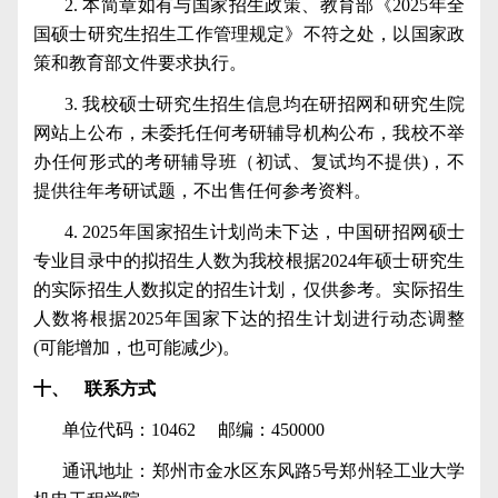
2.
本简章如有与国家招生政策、教育部《
2025
年全
国硕士研究生招生工作管理规定》不符之处，以国家政
策和教育部文件要求执行。
3.
我校硕士研究生招生信息均在研招网和研究生院
网站上公布，未委托任何考研辅导机构公布，我校不举
办任何形式的考研辅导班（初试、复试均不提供
)
，不
提供往年考研试题，不出售任何参考资料。
4. 2025
年国家招生计划尚未下达，中国研招网硕士
专业目录中的拟招生人数为我校根据
2024
年硕士研究生
的实际招生人数拟定的招生计划，仅供参考。实际招生
人数将根据
2025
年国家下达的招生计划进行动态调整
(
可能增加，也可能减少
)
。
十、
联系方式
单位代码：
10462
邮编：
450000
通讯地址：郑州市金水区东风路
5
号郑州轻工业大学