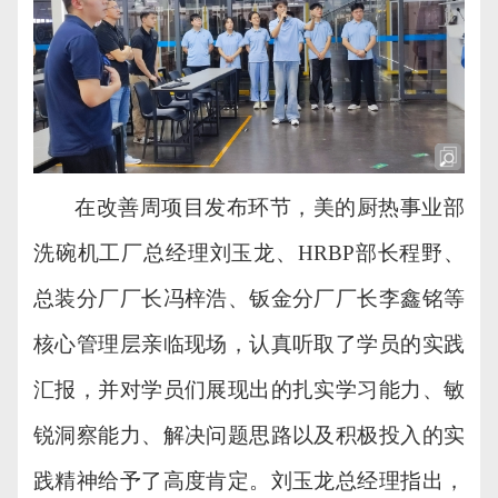
在
改善周项目发布
环节，美的
厨热
事业部
洗碗机工厂总经理刘玉龙、
HRBP部长程野
、
总装分厂厂长冯梓浩、钣金分厂厂长李鑫铭
等
核心管理层亲临现场，认真听取了学员的实践
汇报
，
并
对学员们展现出的扎实学习能力、敏
锐洞察
能
力、解决问题思路以及积极投入的实
践精神给予了高度肯定。刘玉龙总经理指出，