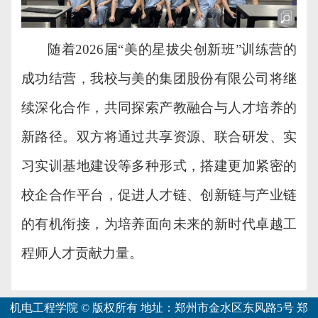
随着
2026届“美的星拔尖创新班”训练营
的
成功结营，
我校
与
美的集团股份有限公司
将继
续深化合作，共同探索
产教融合
与
人才培养
的
新路径。双方将通过共享资源、联合研发、实
习实训基地建设等多种形式，搭建更加紧密的
校企合作平台，促进人才链、创新链与产业链
的有机衔接，为培养面向未来
的
新时代
卓越工
程师人才贡献力量。
机电工程学院 © 版权所有 地址：郑州市金水区东风路5号 郑