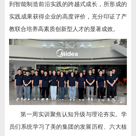
到智能制造前沿实践的跨越式成长，
所形成的
实践成果获得
企业的
高度评价，充分
印证
了产
教
联合
培养
高素质创新型
人才的显著成效。
第一周实训
聚焦认知升级与理论夯实。学
员们系统学习了美的集团的发展历程、六大核