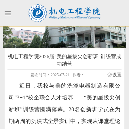
机电工程学院2026届“美的星拔尖创新班”训练营成
功结营
设置
发布时间：2025-07-21
作者：
近日，我校与美的洗涤电器制造有限公
司
“3+1”校企联合人才培养——“美的星拔尖创
新班”训练营圆满落幕。
20
名
创新班学员在
为
期两周的沉浸式
全景
实训
中，
实现从课堂理论