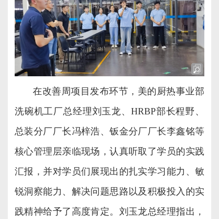
在
改善周项目发布
环节，美的
厨热
事业部
洗碗机工厂总经理刘玉龙、
HRBP部长程野
、
总装分厂厂长冯梓浩、钣金分厂厂长李鑫铭
等
核心管理层亲临现场，认真听取了学员的实践
汇报
，
并
对学员们展现出的扎实学习能力、敏
锐洞察
能
力、解决问题思路以及积极投入的实
践精神给予了高度肯定。刘玉龙总经理指出，