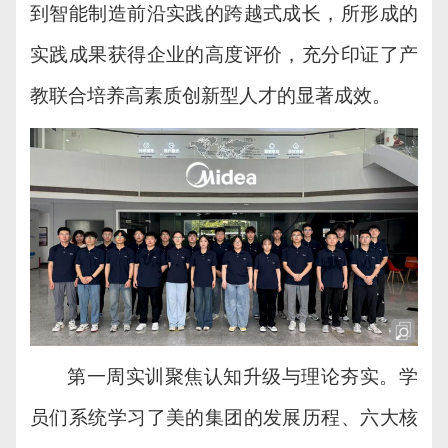
到智能制造前沿实践的跨越式成长，
所形成的
实践成果获得
企业的
高度评价，充分
印证
了产
教
联合
培养
高素质创新型
人才的显著成效。
第一周实训
聚焦认知升级与理论夯实。学
员们系统学习了美的集团的发展历程、六大核