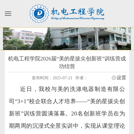
机电工程学院2026届“美的星拔尖创新班”训练营成
功结营
设置
发布时间：2025-07-21
作者：
近日，我校与美的洗涤电器制造有限公
司
“3+1”校企联合人才培养——“美的星拔尖创
新班”训练营圆满落幕。
20
名
创新班学员在
为
期两周的沉浸式
全景
实训
中，
实现从课堂理论