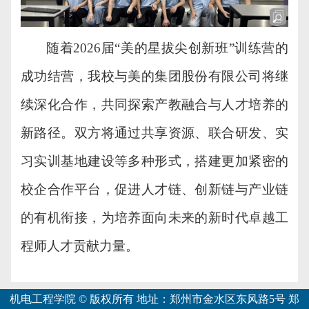
随着
2026届“美的星拔尖创新班”训练营
的
成功结营，
我校
与
美的集团股份有限公司
将继
续深化合作，共同探索
产教融合
与
人才培养
的
新路径。双方将通过共享资源、联合研发、实
习实训基地建设等多种形式，搭建更加紧密的
校企合作平台，促进人才链、创新链与产业链
的有机衔接，为培养面向未来
的
新时代
卓越工
程师人才贡献力量。
机电工程学院 © 版权所有 地址：郑州市金水区东风路5号 郑