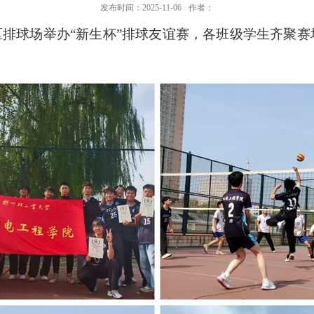
发布时间：2025-11-06
作者：
区排球场举办
“新生杯”排球友谊赛，各班级学生齐聚