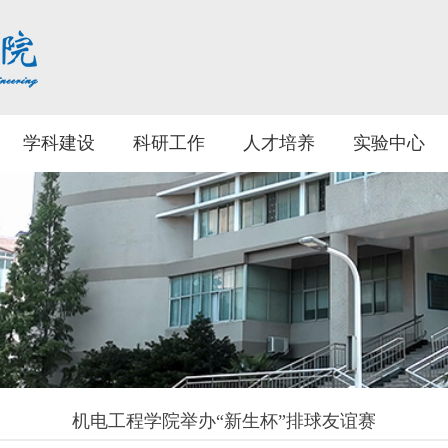
学科建设
科研工作
人才培养
实验中心
机电工程学院举办“新生杯”排球友谊赛