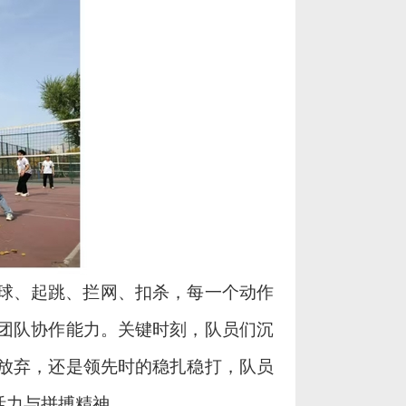
球、起跳、拦网、扣杀，每一个动作
团队协作能力。关键时刻，队员们沉
放弃，还是领先时的稳扎稳打，队员
活力与拼搏精神。