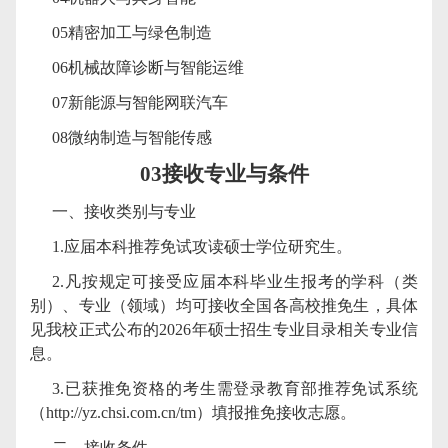
05
精密加工与绿色制造
06
机械故障诊断与智能运维
07
新能源与智能网联汽车
08
微纳制造与智能传感
03
接收专业与条件
一、接收类别与专业
1.
应届本科推荐免试攻读硕士学位研究生。
2.
凡按规定可接受应届本科毕业生报考的学科（类
别）、专业（领域）均可接收全国各高校推免生，具体
见我校正式公布的
2026
年硕士招生专业目录相关专业信
息。
3.
已获推免资格的考生需登录教育部推荐免试系统
（
http://yz.chsi.com.cn/tm
）填报推免接收志愿。
二、接收条件