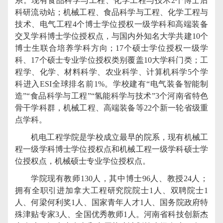
系。现有食品科学与工程、化学工程与技术
2
个博士后
科研流动站；机械工程、食品科学与工程、化学工程与
技术、电气工程
4
个博士学位授权一级学科和高端装备
交叉学科博士学位授权点，与国内外知名大学共建
10
个
博士生联合培养学科方向；
17
个硕士学位授权一级学
科、
17
个硕士专业学位授权类别覆盖
10
大学科门类；工
程学、化学、材料科学、农业科学、计算机科学
5
个学
科进入
ESI
全球排名前
1%
。学校建有“电气装备智能制
造”“食品科学与工程”“氢能科学与技术”
3
个河南省特色
骨干学科群，机械工程、高端装备等
22
个新一轮省级重
点学科。
机电工程学院是学校成立最早的院系，现有机械工
程一级学科博士学位授权点和机械工程一级学科硕士学
位授权点，机械硕士专业学位授权点。
学院现有教师
130
人，其中博士
96
人、教授
24
人；
拥有全职引进加拿大工程研究院院士
1
人、双聘院士
1
人、何梁何利奖
1
人、国家青年人才
1
人、国务院政府特
殊津贴专家
3
人、全国优秀教师
1
人。河南省科技创新杰