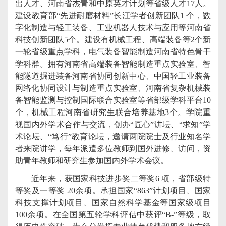
出人才、河南省杰青和中原英才计划等省级人才
17
人。
建设教育部“先进耐磨材料”长江学者创新团队
1
个，数
字化制造与轻工装备、工业机器人技术与应用等河南省
科技创新团队
5
个。建设有机械工程、高端装备等
2
个新
一轮省级重点学科，电气装备智能制造河南省特色骨干
学科群。拥有河南省高端装备智能制造重点实验室、智
能隧道掘进装备河南省协同创新中心、中国轻工业装备
网络化协同设计与制造重点实验室、河南省复杂机械装
备智能监测与控制国际联合实验室等省部级学科平台
10
个，机械工程河南省研究生联合培养基地
3
个。学院重
视国内外学术合作与交流，创办“匠心”讲坛、“求知”学
术论坛、“笃行”教育论坛，邀请两院院士及行业知名学
者来院讲学，每年派遣多位教师到国外进修、访问，资
助青年教师和研究生参加国内外学术会议。
近年来，获
国家科技进步奖二等奖
6 项
，省部级特
等奖及一等奖
20
余项。承担国家“
863
”计划项目、国家
科技支撑计划项目、国家自然科学基金等国家级项目
100
余项。在全国第五轮学科评估中获评“
B-
”等级，取