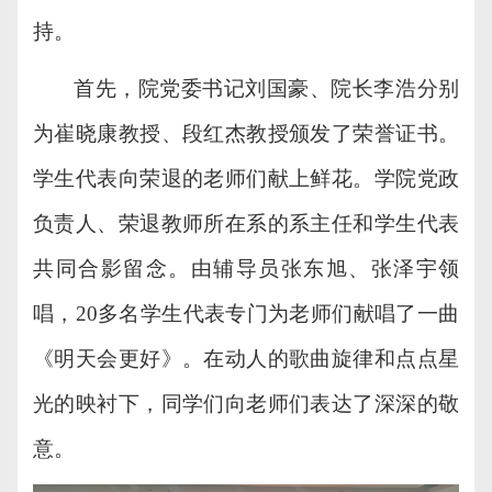
持。
首先，
院党委书记
刘国豪、
院长
李浩
分别
为
崔晓康教授、段红杰教授
颁发了荣誉证书。
学生代表向荣退的老师们献上鲜花。学院党政
负责人、荣退教师所在系的系主任
和
学生代表
共同
合影留念。由辅导员张东旭
、张泽宇
领
唱，
20多名学生代表专门为老师们献唱了一曲
《
明天会更好
》
。
在
动人
的歌曲旋律和点点星
光的映衬下，同学们向老师们表达了深深的敬
意。