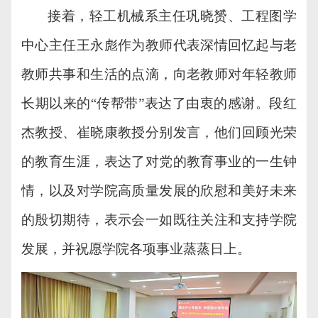
接着，
轻工机械系主任巩晓赟、工程图学
中心主任王永彪作为教师代表深情回忆起与老
教师共事和生活的点滴，向老教师对年轻教师
长期以来的
“传帮带”表达了由衷的感谢。段红
杰教授、崔晓康教授
分别发言，他们回顾光荣
的教育生涯，表达了
对
党的教育事业的一生钟
情
，
以及对学院高质量发展的
欣慰和美好未来
的
殷切期待，表示
会
一如既往关注和支持学院
发展，并祝愿学院各项事业蒸蒸日上。