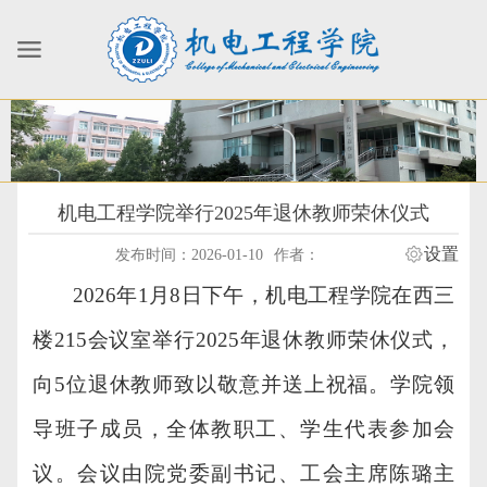
机电工程学院举行2025年退休教师荣休仪式
设置
发布时间：2026-01-10
作者：
2026年1月8日下午，机电工程学院
在
西三
楼
215会议室举行2025
年
退休教师荣休仪式，
向
5位退休教师致以敬意并送上祝福。学院
领
导班子成员，
全体教职工
、
学生代表
参加
会
议
。
会议由
院
党委副书记
、工会主席
陈璐主