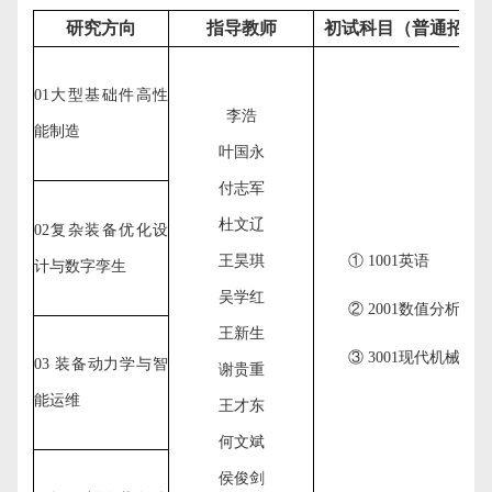
研究方向
指导教师
初试科目（普通招考
01
大型基础件高性
李浩
能制造
叶国永
付志军
杜文辽
02
复杂装备优化设
王昊琪
①
1001
英语
计与数字孪生
吴学红
②
2001
数值分析
王新生
③
3001
现代机械设计
03 装备动力学与智
谢贵重
能运维
王才东
何文斌
侯俊剑