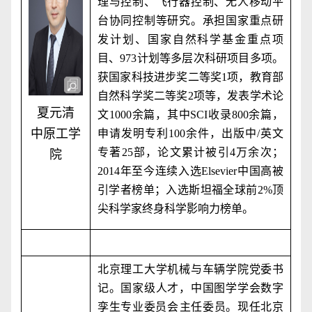
理与控制、飞行器控制、无人移动平
台协同控制等研究。承担国家重点研
发计划、国家自然科学基金重点项
目、
973
计划等多层次科研项目多项。
获国家科技进步奖二等奖
1
项，教育部
自然科学奖二等奖
2
项等，发表学术论
夏元清
文
1000
余篇，其中
SCI
收录
800
余篇，
中原工学
申请发明专利
100
余件，出版中
/
英文
专著
25
部，论文累计被引
4
万余次；
院
2014
年至今连续入选
Elsevier
中国高被
引学者榜单；入选斯坦福全球前
2%
顶
尖科学家终身科学影响力榜单。
北京理工大学机械与车辆学院党委书
记。国家级人才，中国图学学会数字
孪生专业委员会‌主任委员。现任北京