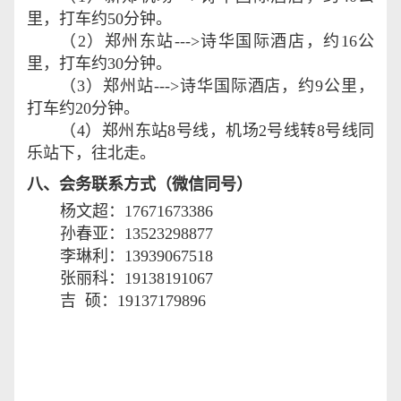
里，打车约
50
分钟。
（
2
）郑州东站
--->
诗华国际酒店，约
16
公
里，打车约
30
分钟。
（
3
）郑州站
--->
诗华国际酒店，约
9
公里，
打车约
20
分钟。
（
4
）郑州东站
8
号线，机场
2
号线转
8
号线同
乐站下，往北走。
八、会务联系方式（微信同号）
杨文超：
17671673386
孙春亚：
13523298877
李琳利：
13939067518
张丽科：
19138191067
吉 硕：
19137179896