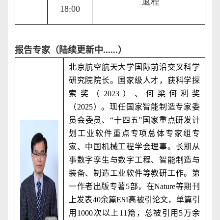
返程
18:00
报告专家（陆续更新中
......
）
北京航空航天大学国际前沿交叉科学
研究院院长。国家级人才，获科学探
索奖（
2023
）、何梁何利奖
（
2025
）。现任国家智能制造专家委
员会委员、“十四五”国家重点研发计
划工业软件重点专项总体专家组专
家、中国机械工程学会理事。长期从
事数字孪生与数字工程、智能制造与
装备、制造工业软件等教研工作。第
一作者出版专著
5
部，在
Nature
等期刊
上发表
40
余篇
ESI
高被引论文，单篇引
用
1000
次以上
11
篇，总被引用
5
万余