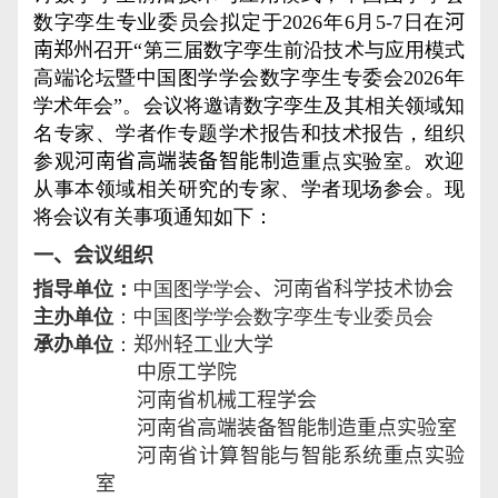
数字孪生专业委员会拟定于
202
6
年
6
月
5
-
7
日在
河
南郑州
召开“第三届数字孪生前沿技术与应用模式
高端论坛暨中国图学学会数字孪生专委
会
202
6
年
学术年会”。会议将邀请数字孪生及其相关领域知
名专家、学者作专题学术报告和技术报告，组织
参观
河南省高端装备智能制造
重点实验室。欢迎
从事本领域相关研究的专家、学者现场参会。现
将会议有关事项通知如下：
一、会议组织
指导单位：
中国图学学会
、
河南省科学技术协会
主办单位
：中国图学学会数字孪生专业委员会
承办
单位
：
郑州轻工业大学
中原工学院
河南省机械工程学会
河南省高端装备智能制造重点实验室
河南省计算智能与智能系统重点实验
室