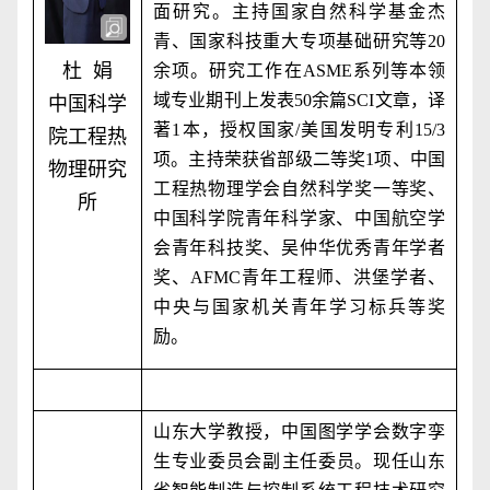
面研究。主持国家自然科学基金杰
青、国家科技重大专项基础研究等
20
杜 娟
余项。研究工作在
ASME
系列等本领
域专业期刊上发表
50
余篇
SCI
文章，译
中国科学
著
1
本，授权国家
/
美国发明专利
15/3
院工程热
项。主持荣获省部级二等奖
1
项、中国
物理研究
工程热物理学会自然科学奖一等奖、
所
中国科学院青年科学家、中国航空学
会青年科技奖、吴仲华优秀青年学者
奖、
AFMC
青年工程师、洪堡学者、
中央与国家机关青年学习标兵等奖
励。
山东大学教授，中国图学学会数字孪
生专业委员会副‌主任委员。现任山东