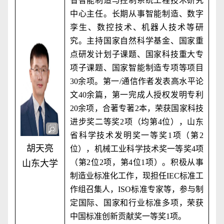
省智能制造与控制系统工程技术研究
中心主任。长期从事智能制造、数字
孪生、数控技术、机器人技术等研
究。主持国家自然科学基金、国家重
点研发计划子课题、国家科技重大专
项子课题、国家智能制造专项等项目
30
余项。第一
/
通信作者发表高水平论
文
40
余篇，第一完成人授权发明专利
20
余项，合著专著
2
本，荣获国家科技
进步奖二等奖
2
项（均第
4
位），山东
省科学技术发明奖一等奖
1
项（第
2
胡天亮
位），机械工业科学技术奖一等奖
4
项
（第
2
位
2
项，第
4
位
1
项）。积极从事
山东大学
制造业标准化工作，现担任
IEC
标准工
作组召集人，
ISO
标准专家等，参与制
定国际、国家和行业标准多项，荣获
中国标准创新贡献奖一等奖
1
项。