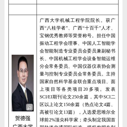
广西大学机械工程学院院长。获广
西“八桂学者”、广西“十百千”人才、
宝钢优秀教师等荣誉称号。担任中国
振动工程学会理事、中国人工智能学
会智能制造专业委员会委员兼副秘书
长、中国机械工程学会设备智能运维
分会常务委员、中国仪器仪表协会测
量与控制专业委员会常务委员。主持
国家自然科学基金联合重点项目、面
上项目等各类项目
20
多项。发表
SCI/EI
期刊论文
250
余篇，其中
SCI
二
区以上论文
150
余篇（热点论文
4
篇、
高被引论文
13
篇），入选爱思唯尔全
贺德强
球前
2%
顶尖科学家；牵头制定我国首
广西大学