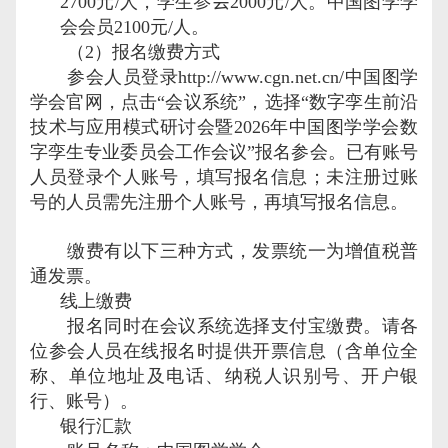
2700
元
/
人，学生
参会
2000
元
/
人。中国图学学
会会员
2100
元
/
人。
（
2
）报名缴费方式
参会人员登录
http://www.cgn.net.cn/
中国图学
学会官网，点击
“
会议系统
”
，选择
“
数字孪生前沿
技术与应用模式研讨会暨
2026
年中国图学学会数
字孪生专业委员会工作会议
”
报名参会。已有账号
人员登录个人账号，填写报名信息；未注册过账
号的人员需先注册个人账号，再填写报名信息。
缴费有以下三种方式，发票统一为增值税普
通发票。
线上缴费
报名同时在会议系统选择支付宝缴费。请各
位参会人员在线报名时提供开票信息（含单位全
称、单位地址及电话、纳税人识别号、开户银
行、账号）。
银行汇款