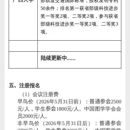
部轨道交通国际标准，授权发明专利
50
余件；排名第一获省部级科技进步
奖一等奖
2
项、二等奖
2
项，参与获省
部级科技进步奖一等奖
2
项、二等奖
3
项。
陆续更新中
......
五、
注册报名
（
1
）会议注册费
早鸟价（
202
6
年
5
月
31
日前）：
普通参会
2500
元
/
人，学生
参会
1800
元
/
人。中国图学学会会
员
2000
元
/
人。
非早鸟价（
202
6
年
5
月
31
日后）：
普通参会