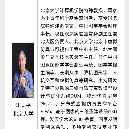
北京大学计算机学院特聘教授，国家
杰出青年科学基金获得者，享受国务
院特殊津贴专家，中国图学学会副理
事长。现任双湖实验室常务副主任兼
北大区负责人、北京大学北京市虚拟
仿真与可视化工程中心主任、北大图
形与交互技术实验室主任。兼任中国
图象图形学学会副理事长、图学学报
主编等。长期从事计算机图形学、人
机交互和虚拟仿真等研究。主持研发
了特征驱动的三维自适应离散造型设
计与优化系统
PUM
、物理仿真引擎
Physika
、分布式虚拟仿真支撑平台
汪国平
ViWo
、基于图像的三维重建系统
i23D
北京大学
等。发表学术论文
300
余篇，国家发明
专利
50
余项，多项专利获得商业转