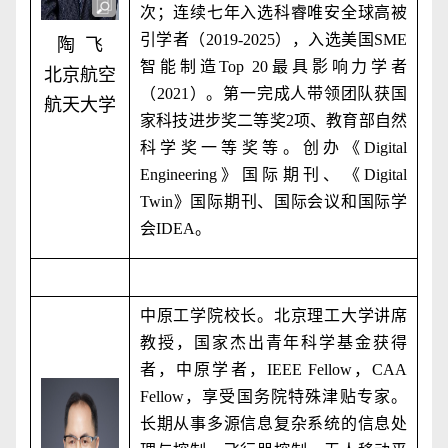
次；连续七年入选科睿唯安全球高被
引学者（
2019-2025
），入选美国
SME
陶 飞
智能制造
Top 20
最具影响力学者
北京航空
（
2021
）。第一完成人带领团队获国
航天大学
家科技进步奖二等奖
2
项、教育部自然
科学奖一等奖等。创办《
Digital
Engineering
》国际期刊、《
Digital
Twin
》国际期刊、国际会议和国际学
会
IDEA
。
中原工学院校长。北京理工大学讲席
教授，国家杰出青年科学基金获得
者，中原学者，
IEEE Fellow
，
CAA
Fellow
，享受国务院特殊津贴专家。
长期从事多源信息复杂系统的信息处