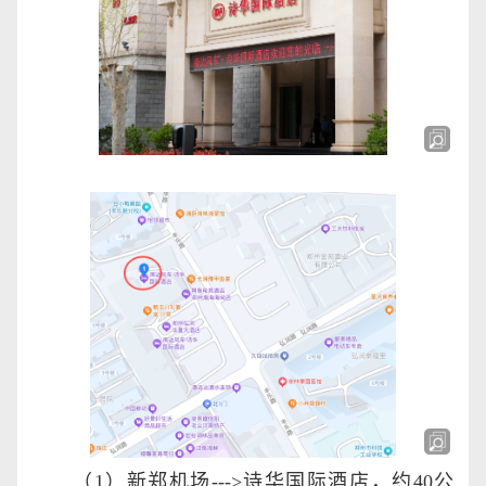
（
1
）新郑机场
--->
诗华国际酒店，约
40
公