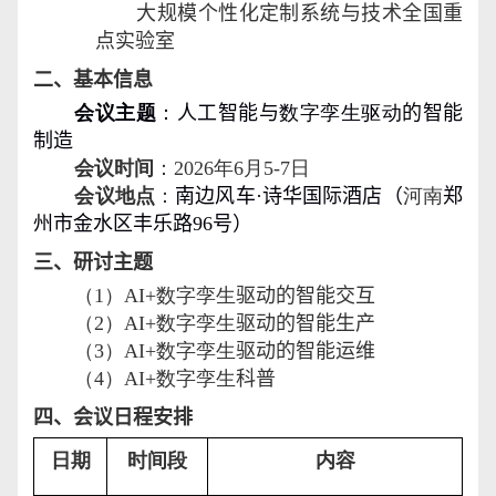
大规模个性化定制系统与技术全国重
点实验室
二、基本信息
会议主题
：
人工智能与
数字孪生驱动
的智能
制造
会议时间
：
202
6
年
6
月
5
-
7
日
会议地点
：
南边风车
·
诗华国际酒店（
河南
郑
州市金水区丰乐路
96
号）
三、研讨主题
（
1
）
AI
+
数字孪生
驱动的智能交互
（
2
）
AI
+
数字孪生
驱动的智能生产
（
3
）
AI
+
数字孪生
驱动的智能运维
（
4
）
AI
+
数字孪生
科普
四、会议日程安排
日期
时间段
内容