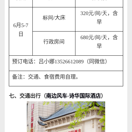
320
元
/
间
/
天
，
含
标间
/
大床
早
6
月
5-7
日
680
元
/
间
/
天
，
含
行政房间
早
预订电话：吕小娜
13526612089
（同微信）
备注：交通、食宿费用自理。
七、交通出行（
南边风车
·
诗华国际酒店
）