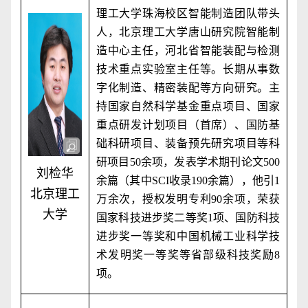
理工大学珠海校区智能制造团队带头
人，北京理工大学唐山研究院智能制
造中心主任，河北省智能装配与检测
技术重点实验室主任等。长期从事数
字化制造、精密装配等方向研究。主
持国家自然科学基金重点项目、国家
重点研发计划项目（首席）、国防基
础科研项目、装备预先研究项目等科
研项目
50
余项，发表学术期刊论文
500
刘检华
余篇（其中
SCI
收录
190
余篇），他引
1
北京理工
万余次，授权发明专利
90
余项，荣获
大学
国家科技进步奖二等奖
1
项、国防科技
进步奖一等奖和中国机械工业科学技
术发明奖一等奖等省部级科技奖励
8
项。